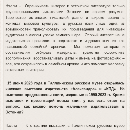
Нэлли
– Ограничивать интерес к эстонской литературе только
«русскоязычными» читателями Эстонии не совсем разумно.
Творчество эстонских писателей давно и широко вошло в
контекст мировой культуры, а русский язык лишь одна из
возможностей транслировать их произведения для читающей
аудитории в любом уголке земного шара. Особый интерес наше
издательство проявляет к подготовке и изданию книг из так
называемой семейной хроники. Мы помогаем авторам и
составителям отбирать материалы, грамотно оформлять
воспоминания, восстанавливать даты и имена на фотографиях –
все, что сохранилось в семейном архиве и что помогает человеку
оставаться в истории.
15 июня 2023 года в Таллиннском русском музее открылась
книжная выставка издательств «Александра» и «КПД». На
выставке представлены книги, изданные в 1990-2023 гг. Кроме
выставок и презентаций новых книг, у вас есть ответ на
вопрос, как можно помочь маленьким издательствам в
Эстонии?
Нэлли
– К открытию выставки в Таллиннском русском музее