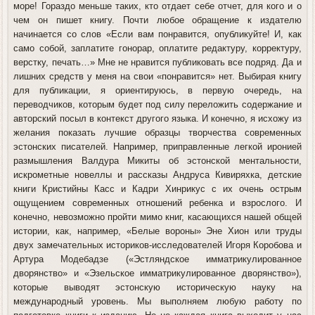
море! Гораздо меньше таких, кто отдает себе отчет, для кого и о
чем он пишет книгу. Почти любое обращение к издателю
начинается со слов «Если вам понравится, опубликуйте! И, как
само собой, заплатите гонорар, оплатите редактуру, корректуру,
верстку, печать…» Мне не нравится публиковать все подряд. Да и
лишних средств у меня на свои «понравится» нет. Выбирая книгу
для публикации, я ориентируюсь, в первую очередь, на
переводчиков, которым будет под силу переложить содержание и
авторский посыл в контекст другого языка. И конечно, я исхожу из
желания показать лучшие образцы творчества современных
эстонских писателей. Например, приправленные легкой иронией
размышления Валдура Микиты об эстонской ментальности,
искрометные новеллы и рассказы Андруса Кивиряхка, детские
книги Кристийны Касс и Кадри Хинрикус с их очень острым
ощущением современных отношений ребенка и взрослого. И
конечно, невозможно пройти мимо книг, касающихся нашей общей
истории, как, например, «Белые вороны» Эне Хион или труды
двух замечательных историков-исследователей Игоря Коробова и
Артура Модебадзе («Эстляндское имматрикулированное
дворянство» и «Эзельское имматрикулированное дворянство»),
которые выводят эстонскую историческую науку на
международный уровень. Мы выполняем любую работу по