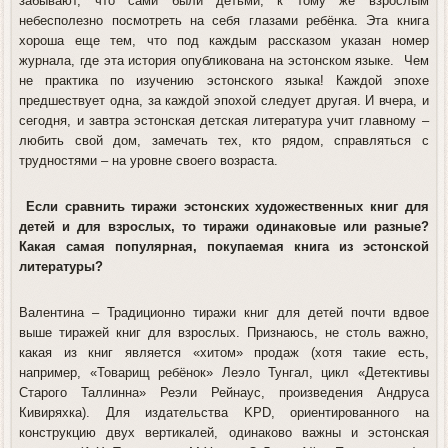
забывают, что сами были детьми, к тому же взрослым
небесполезно посмотреть на себя глазами ребёнка. Эта книга
хороша еще тем, что под каждым рассказом указан номер
журнала, где эта история опубликована на эстонском языке. Чем
не практика по изучению эстонского языка! Каждой эпохе
предшествует одна, за каждой эпохой следует другая. И вчера, и
сегодня, и завтра эстонская детская литература учит главному –
любить свой дом, замечать тех, кто рядом, справляться с
трудностями – на уровне своего возраста.
Если сравнить тиражи эстонских художественных книг для
детей и для взрослых, то тиражи одинаковые или разные?
Какая самая популярная, покупаемая книга из эстонской
литературы?
Валентина
– Традиционно тиражи книг для детей почти вдвое
выше тиражей книг для взрослых. Признаюсь, не столь важно,
какая из книг является «хитом» продаж (хотя такие есть,
например, «Товарищ ребёнок» Леэло Тунгал, цикл «Детективы
Старого Таллинна» Реэли Рейнаус, произведения Андруса
Кивиряхка). Для издательства KPD, ориентированного на
конструкцию двух вертикалей, одинаково важны и эстонская