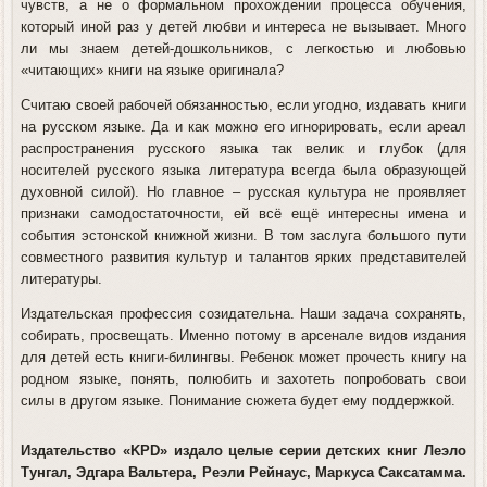
чувств, а не о формальном прохождении процесса обучения,
который иной раз у детей любви и интереса не вызывает. Много
ли мы знаем детей-дошкольников, с легкостью и любовью
«читающих» книги на языке оригинала?
Считаю своей рабочей обязанностью, если угодно, издавать книги
на русском языке. Да и как можно его игнорировать, если ареал
распространения русского языка так велик и глубок (для
носителей русского языка литература всегда была образующей
духовной силой). Но главное – русская культура не проявляет
признаки самодостаточности, ей всё ещё интересны имена и
события эстонской книжной жизни. В том заслуга большого пути
совместного развития культур и талантов ярких представителей
литературы.
Издательская профессия созидательна. Наши задача сохранять,
собирать, просвещать. Именно потому в арсенале видов издания
для детей есть книги-билингвы. Ребенок может прочесть книгу на
родном языке, понять, полюбить и захотеть попробовать свои
силы в другом языке. Понимание сюжета будет ему поддержкой.
Издательство «KPD» издало целые серии детских книг Леэло
Тунгал, Эдгара Вальтера, Реэли Рейнаус, Маркуса Саксатамма.