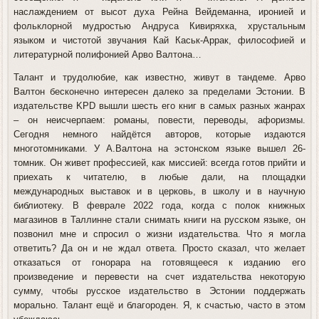
наслаждением от высот духа Рейна Вейдеманна, иронией и
фольклорной мудростью Андруса Кивиряхка, хрустальным
языком и чистотой звучания Кай Каськ-Аррак, философией и
литературной полифонией Арво Валтона…
Талант и трудолюбие, как известно, живут в тандеме. Арво
Валтон бесконечно интересен далеко за пределами Эстонии. В
издательстве KPD вышли шесть его книг в самых разных жанрах
– он неисчерпаем: романы, повести, переводы, афоризмы.
Сегодня немного найдётся авторов, которые издаются
многотомниками. У А.Валтона на эстонском языке вышел 26-
томник. Он живет профессией, как миссией: всегда готов прийти и
приехать к читателю, в любые дали, на площадки
международных выставок и в церковь, в школу и в научную
библиотеку. В феврале 2022 года, когда с полок книжных
магазинов в Таллинне стали снимать книги на русском языке, он
позвонил мне и спросил о жизни издательства. Что я могла
ответить? Да он и не ждал ответа. Просто сказал, что желает
отказаться от гонорара на готовящееся к изданию его
произведение и перевести на счет издательства некоторую
сумму, чтобы русское издательство в Эстонии поддержать
морально. Талант ещё и благороден. Я, к счастью, часто в этом