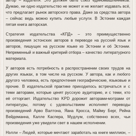
автор – издателя. Это должен быть союз единомышленников.
Думаю, ни одно издательство не может и не желает издавать всё,
что предлагает рынок авторского права. Даже за средства автора
– сейчас ведь можно купить любые услуги. В Эстонии каждая
пятая книга авторская.
Стратегия издательства «КПД» – это преимущественно
произведения эстонских авторов в переводе на русский язык и
авторов, пишущих на русском языке из Эстонии и об Эстонии.
Непременный и важный критерий отбора – качество литературного
материала.
У авторов есть потребность в распространении своих трудов на
других языках, в том числе на русском. У автора, как и любого
другого человека, есть предпочтения географические, языковые и
прочие. В издательской практике приходилось встречаться и с
теми авторами, которые ценят русскую аудиторию, и с теми, кто
её отторгает. Издательство KPD дорожит авторами-мэтрами от
литературы, потому с удовольствием исполняет переводы
произведений Арво Валтона, Яана Кросса, Майму Берг, Рейна
Вейдеманна, Калле Каспера, Мудлум, собственно всех, чьи
произведения уже увидели свет в нашем исполнении.
Нэлли
– Людей, которые мечтают заработать на книге миллион, –