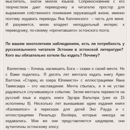
мыслитель, знаток многих языков. Соприкосновение с его
творчеством дает переводчику и читателю простор для
выражения собственного понимания окружающей жизни, именно
поэтому издавать переводы Яна Каплинского – честь для меня.
И разумеется, мною владеет неподдельный интерес к
переводчику, по-своему «прочитавшего» эстонского поэта.
По вашим многолетним наблюдениям, есть ли потребность у
русскоязычного читателя Эстонии в эстонской литературе?
Кого вы обязательно хотели бы издать? Почему?
Валентина
– Хочешь насмешить Бога – скажи о своей мечте. Но
с Вами поделюсь. Я десять лет мечтала издать книгу Арво
Валтона «Старец из озера Юлемисте» с иллюстрациями Яана
Таммсаара – это наслаждение. Мечта сбылась, и я не устаю
радоваться случившемуся событию. Затем мечтала перевести на
русский язык и издать книги Эдгара Вальтера (уже из 15
исполнены 8). Несколько лет вынашиваю идею издания книги
«Калевипоэг» в пересказе для детей Эно Рауда и с
иллюстрациями Ренальдо Веэбера, которые никогда не
издавались. Мне же они представляются шедевром, они
аутентичны эстонскому эпосу.