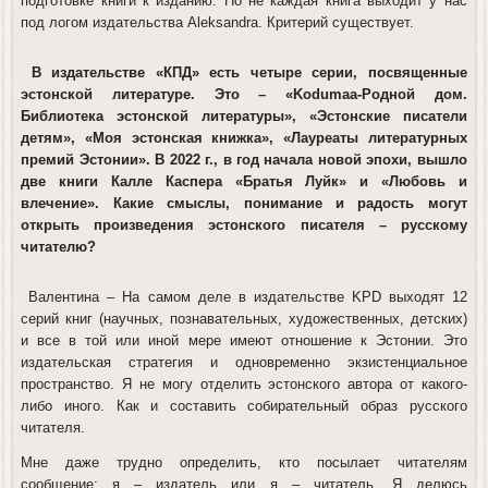
подготовке книги к изданию. Но не каждая книга выходит у нас
под логом издательства Aleksandra. Критерий существует.
В издательстве «КПД» есть четыре серии, посвященные
эстонской литературе. Это – «Kodumaa-Родной дом.
Библиотека эстонской литературы», «Эстонские писатели
детям», «Моя эстонская книжка», «Лауреаты литературных
премий Эстонии». В 2022 г., в год начала новой эпохи, вышло
две книги Калле Каспера «Братья Луйк» и «Любовь и
влечение». Какие смыслы, понимание и радость могут
открыть произведения эстонского писателя – русскому
читателю?
Валентина
– На самом деле в издательстве KPD выходят 12
серий книг (научных, познавательных, художественных, детских)
и все в той или иной мере имеют отношение к Эстонии. Это
издательская стратегия и одновременно экзистенциальное
пространство. Я не могу отделить эстонского автора от какого-
либо иного. Как и составить собирательный образ русского
читателя.
Мне даже трудно определить, кто посылает читателям
сообщение: я – издатель или я – читатель. Я делюсь