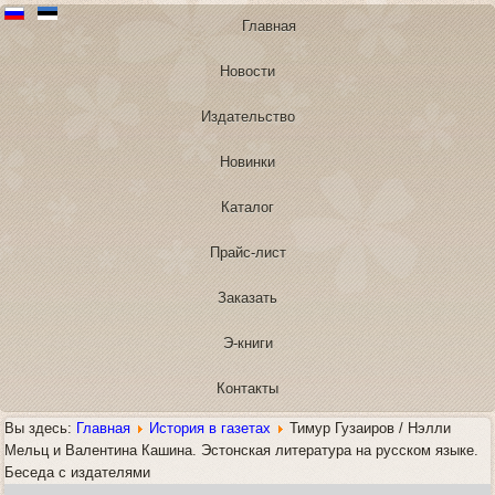
Главная
Новости
Издательство
Новинки
Каталог
Прайс-лист
Заказать
Э-книги
Контакты
Вы здесь:
Главная
История в газетах
Тимур Гузаиров / Нэлли
Мельц и Валентина Кашина. Эстонская литература на русском языке.
Беседа с издателями