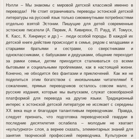
Нэлли
– Мы знакомы с мировой детской классикой именно в
переводах! Не стоит ограничивать переводы эстонской детской
литературы на русский язык только сиюминутными потребностями
отдельно взятой Эстонии. Пишущие для детей современные
эстонские писатели (А. Первик, А. Кивиряхк, П. Рауд, И. Томуск,
К. Касс, К. Хинрикус и др.) – люди особой породы. В каждой их
детской книге действие происходит в семье, рядом с младшими и
старшими братьями и сестрами, со сверстниками и
одноклассниками, с бабушками и дедушками, общение переходит
за рамки семьи, детям приходится сталкиваться со всеми
бытовыми и социальными проблемами, как в настоящей жизни.
Конечно, не обходится без фантазии и приключений. Как же не
поделиться этим богатством с иноязычными читателями! К
сожалению, прямых переводчиков осталось совсем мало, и
русские издания, которые мы выпускаем, служат своеобразной
платформой для перевода на другие языки. Традиционный
интерес к эстонской детской литературе не иссякает с середины
ХХ века еще и благодаря талантливым переводчикам. Правда,
следует признать, что подготовка переводческой гвардии в
последние десятилетия ослабела – молодым не хватает
«культурного» слоя, а вернее сказать, элементарных знаний для
занятия творческой профессией переводчика. Культурное и