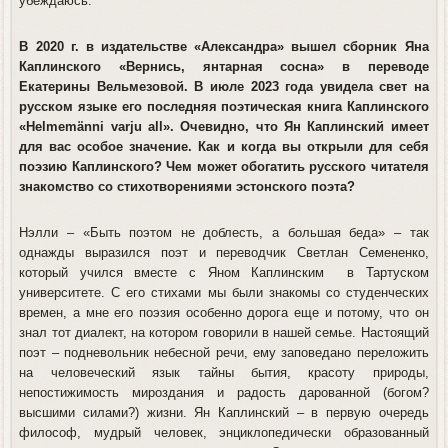
убеждаюсь.
В 2020 г. в издательстве «Александра» вышел сборник Яна
Каплинского «Вернись, янтарная сосна» в переводе
Екатерины Вельмезовой. В июле 2023 года увидела свет на
русском языке его последняя поэтическая книга Каплинского
«Helmemänni varju all». Очевидно, что Ян Каплинский имеет
для вас особое значение. Как и когда вы открыли для себя
поэзию Каплинского? Чем может обогатить русского читателя
знакомство со стихотворениями эстонского поэта?
Нэлли
– «Быть поэтом не доблесть, а большая беда» – так
однажды выразился поэт и переводчик Светлан Семененко,
который учился вместе с Яном Каплинским в Тартуском
университете. С его стихами мы были знакомы со студенческих
времен, а мне его поэзия особенно дорога еще и потому, что он
знал тот диалект, на котором говорили в нашей семье. Настоящий
поэт – подневольник небесной речи, ему заповедано переложить
на человеческий язык тайны бытия, красоту природы,
непостижимость мироздания и радость дарованной (богом?
высшими силами?) жизни. Ян Каплинский – в первую очередь
философ, мудрый человек, энциклопедически образованный