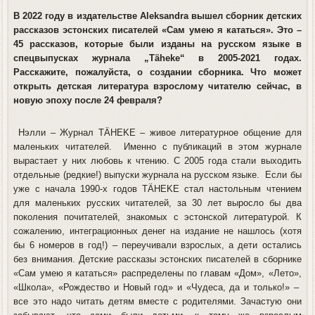
В 2022 году в издательстве
Aleksandra
вышел сборник детских
рассказов эстонских писателей «Сам умею я кататься». Это –
45 рассказов, которые были изданы на русском языке в
спецвыпусках журнала „Täheke“ в 2005-2021 годах.
Расскажите, пожалуйста, о создании сборника. Что может
открыть детская литература взрослому читателю сейчас, в
новую эпоху после 24 февраля?
Нэлли
– Журнал ТÄHEKE – живое литературное общение для
маленьких читателей. Именно с публикаций в этом журнале
вырастает у них любовь к чтению. С 2005 года стали выходить
отдельные (редкие!) выпуски журнала на русском языке. Если бы
уже с начала 1990-х годов ТÄHEKE стал настольным чтением
для маленьких русских читателей, за 30 лет выросло бы два
поколения почитателей, знакомых с эстонской литературой. К
сожалению, интеграционных денег на издание не нашлось (хотя
бы 6 номеров в год!) – переучивали взрослых, а дети остались
без внимания. Детские рассказы эстонских писателей в сборнике
«Сам умею я кататься» распределены по главам «Дом», «Лето»,
«Школа», «Рождество и Новый год» и «Чудеса, да и только!» –
все это надо читать детям вместе с родителями. Зачастую они