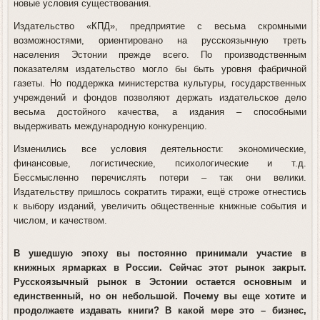
новые условия существования.
Издательство «КПД», предприятие с весьма скромными
возможностями, ориентировано на русскоязычную треть
населения Эстонии прежде всего. По производственным
показателям издательство могло бы быть уровня фабричной
газеты. Но поддержка министерства культуры, государственных
учреждений и фондов позволяют держать издательское дело
весьма достойного качества, а издания – способными
выдерживать международную конкуренцию.
Изменились все условия деятельности: экономические,
финансовые, логистические, психологические и т.д.
Бессмысленно перечислять потери – так они велики.
Издательству пришлось сократить тиражи, ещё строже отнестись
к выбору изданий, увеличить общественные книжные события и
числом, и качеством.
В ушедшую эпоху вы постоянно принимали участие в
книжных ярмарках в России. Сейчас этот рынок закрыт.
Русскоязычный рынок в Эстонии остается основным и
единственный, но он небольшой. Почему вы еще хотите и
продолжаете издавать книги? В какой мере это – бизнес,