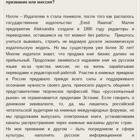
призвание или миссия?
Нэлли
– Издателем я стала поневоле, после того как распалось
государственное издательство „Eesti Raamat”. Малое
предприятие Aleksandra создали в 1990 году редакторы и
переводчики, оставшиеся на тот момент без работы. Пришлось
учиться выживать, строить не ведомую доселе экономическую
издательскую модель. Но мы существуем уже более 30 лет!
Многие издатели знают, что продажа книг бизнес далеко не
прибыльный. Продолжаю заниматься изданием книг на русском
языке из-за чувства миссии, но на жизнь зарабатываю
переводами и редакторской работой. Участие в книжных ярмарках
в России придавало прежде всего силы и поддерживало
осознание нужности своего дела, приносило радость общения с
представителями творческих профессий. Наш «русскоязычный
рынок» не ограничивается пределами Эстонии. Если говорить о
денежном эквиваленте, то, да, мы лишились российской
читательской аудитории на книжных международных форумах, но
мы продолжаем выпускать электронные книги, устанавливаем
каналы распространения через книжные магазины других стран.
Но мое призвание в другом – быть посредником в сфере
культуры, наполнять русское информационное и