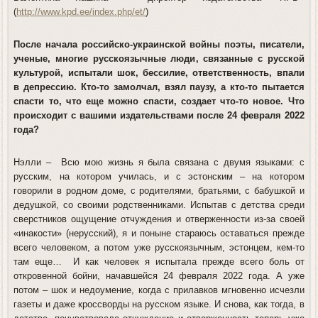
(
http://www.kpd.ee/index.php/et/
)
После начала российско-украинской войны поэты, писатели,
ученые, многие русскоязычные люди, связанные с русской
культурой, испытали шок, бессилие, ответственность, впали
в депрессию. Кто-то замолчал, взял паузу, а кто-то пытается
спасти то, что еще можно спасти, создает что-то новое. Что
происходит с вашими издательствами после 24 февраля 2022
года?
Нэлли
– Всю мою жизнь я была связана с двумя языками: с
русским, на котором училась, и с эстонским – на котором
говорили в родном доме, с родителями, братьями, с бабушкой и
дедушкой, со своими родственниками. Испытав с детства среди
сверстников ощущение отчуждения и отверженности из-за своей
«инакости» (нерусский), я и поныне стараюсь оставаться прежде
всего человеком, а потом уже русскоязычным, эстонцем, кем-то
там еще… И как человек я испытала прежде всего боль от
откровенной бойни, начавшейся 24 февраля 2022 года. А уже
потом – шок и недоумение, когда с прилавков мгновенно исчезли
газеты и даже кроссворды на русском языке. И снова, как тогда, в