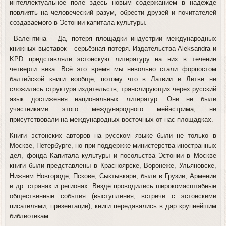
интеллектуальное поле здесь новым содержанием в надежде
повлиять на человеческий разум, обрести друзей и почитателей
создаваемого в Эстонии капитала культуры.
Валентина
– Да, потеря площадки индустрии международных
книжных выставок – серьёзная потеря. Издательства Aleksandra и
KPD представляли эстонскую литературу на них в течение
четверти века. Всё это время мы невольно стали форпостом
балтийской книги вообще, потому что в Латвии и Литве не
сложилась структура издательств, транслирующих через русский
язык достижения национальных литератур. Они не были
участниками этого международного мейнстрима, не
присутствовали на международных восточных от нас площадках.
Книги эстонских авторов на русском языке были не только в
Москве, Петербурге, но при поддержке министерства иностранных
дел, фонда Капитала культуры и посольства Эстонии в Москве
книги были представлены в Красноярске, Воронеже, Ульяновске,
Нижнем Новгороде, Пскове, Сыктывкаре, были в Грузии, Армении
и др. странах и регионах. Везде проводились широкомасштабные
общественные события (выступления, встречи с эстонскими
писателями, презентации), книги передавались в дар крупнейшим
библиотекам.