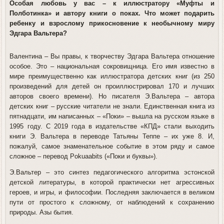
Особая любовь у вас – к иллюстратору «Муфты и
Полботинка» и автору книги о поках. Что может подарить
ребенку и взрослому прикосновение к необычному миру
Эдгара Вальтера?
Валентина
– Вы правы, к творчеству Эдгара Вальтера отношение
особое. Это – национальная сокровищница. Его имя известно в
мире преимущественно как иллюстратора детских книг (из 250
произведений для детей он проиллюстрировал 170 и лучших
авторов своего времени). Но писателя Э.Вальтера – автора
детских книг – русские читатели не знали. Единственная книга из
пятнадцати, им написанных – «Поки» – вышла на русском языке в
1995 году. С 2019 года в издательстве «КПД» стали выходить
книги Э. Вальтера в переводе Татьяны Теппе – их уже 8. И,
пожалуй, самое знаменательное событие в этом ряду и самое
сложное – перевод Pokuaabits («Поки и буквы»).
Э.Вальтер – это синтез педагогического алгоритма эстонской
детской литературы, в которой практически нет агрессивных
героев, и игры, и философии. Последняя заключается в великом
пути от простого к сложному, от наблюдений к сохранению
природы. Азы бытия.