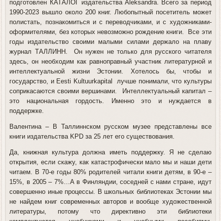
подготовлен КАТАЛОГ издательства Aleksandra. Всего за период
1990-2023 вышло около 200 книг. Любопытный посетитель может
полистать, познакомиться и с переводчиками, и с художниками-
оформителями, без которых невозможно рождение книги. Все эти
годы издательство своими малыми силами держало на плаву
журнал ТАЛЛИНН. Он нужен не только для русского читателя
здесь, он необходим как равноправный участник литературной и
интеллектуальной жизни Эстонии. Хотелось бы, чтобы и
государство, и Eesti Kultuurkapital лучше понимали, что культуры
соприкасаются своими вершинами. Интеллектуальный капитал –
это национальная гордость. Именно это и нуждается в
поддержке.
Валентина
– В Таллиннском русском музее представлены все
книги издательства KPD за 25 лет его существования.
Да, книжная культура должна иметь поддержку. Я не сделаю
открытия, если скажу, как катастрофически мало мы и наши дети
читаем. В 70-е годы 80% родителей читали книги детям, в 90-е –
15%, в 2005 – 7%…А в Финляндии, соседней с нами стране, идут
совершенно иные процессы. В школьных библиотеках Эстонии мы
не найдем книг современных авторов и вообще художественной
литературы, потому что директивно эти библиотеки