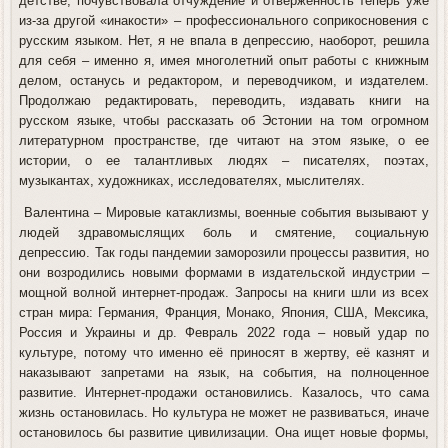
детстве, почувствовала отчуждение и отверженность теперь уже
из-за другой «инакости» – профессионального соприкосновения с
русским языком. Нет, я не впала в депрессию, наоборот, решила
для себя – именно я, имея многолетний опыт работы с книжным
делом, останусь и редактором, и переводчиком, и издателем.
Продолжаю редактировать, переводить, издавать книги на
русском языке, чтобы рассказать об Эстонии на том огромном
литературном пространстве, где читают на этом языке, о ее
истории, о ее талантливых людях – писателях, поэтах,
музыкантах, художниках, исследователях, мыслителях.
Валентина
– Мировые катаклизмы, военные события вызывают у
людей здравомыслящих боль и смятение, социальную
депрессию. Так годы пандемии заморозили процессы развития, но
они возродились новыми формами в издательской индустрии –
мощной волной интернет-продаж. Запросы на книги шли из всех
стран мира: Германия, Франция, Монако, Япония, США, Мексика,
Россия и Украины и др. Февраль 2022 года – новый удар по
культуре, потому что именно её приносят в жертву, её казнят и
наказывают запретами на язык, на события, на полноценное
развитие. Интернет-продажи остановились. Казалось, что сама
жизнь остановилась. Но культура не может не развиваться, иначе
остановилось бы развитие цивилизации. Она ищет новые формы,