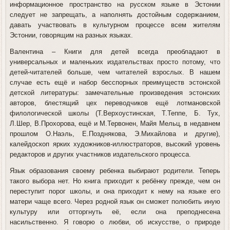
информационное пространство на русском языке в Эстонии
следует не запрещать, а наполнять достойным содержанием,
давать участвовать в культурном процессе всем жителям
Эстонии, говорящим на разных языках.
Валентина
– Книги для детей всегда преобладают в
универсальных и маленьких издательствах просто потому, что
детей-читателей больше, чем читателей взрослых. В нашем
случае есть ещё и набор бесспорных преимуществ эстонской
детской литературы: замечательные произведения эстонских
авторов, блестящий цех переводчиков ещё лотмановской
филологической школы (Т.Верхоустинская, Т.Теппе, Б. Тух,
Л.Шер, В.Прохорова, ещё и М.Тервонен, Майя Мельц, в недавнем
прошлом О.Наэль, Е.Позднякова, Э.Михайлова и другие),
калейдоскоп ярких художников-иллюстраторов, высокий уровень
редакторов и других участников издательского процесса.
Язык образования своему ребенка выбирают родители. Теперь
такого выбора нет. Но книга приходит к ребёнку прежде, чем он
переступит порог школы, и она приходит к нему на языке его
матери чаще всего. Через родной язык он сможет полюбить иную
культуру или отторгнуть её, если она преподнесена
насильственно. Я говорю о любви, об искусстве, о природе