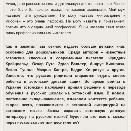
Никогда не рассматривала издательскую деятельность как бизнес
– это было бы наивно, исходя из законов экономики. Мой муж
называет это рукоделием. Не могу назвать книгоиздание и
миссией – это очень пафосно. Не могу назвать и призванием,
потому что обладаю иной профессией. Я бы назвала себя всего
лишь профессиональным читателем.
Как я заметил, вы сейчас издаёте больше детских книг,
особенно для дошкольников. Среди авторов – известные
эстонские классики и современные писатели. Фридрих
Крейцвальд, Оскар Лутс, Эдгар Вальтер, Андрус Кивиряхк,
Леэло Тунгал, Маарья Кангро, Кадри Хинрикус и другие.
Известно, что русские родители стараются отдать своего
ребенка в эстонский детский садик. Во время войны в
Украине эстонский парламент принял решение о переводе
обучения в русских школах на эстонский язык. В новом,
постепенно складывающемся, языковом контексте ребенок,
скорее всего, познакомится с эстонской литературой на
эстонском языке. Зачем издавать эстонскую детскую
литературу на русском языке? Будет ли это иметь смысл
через несколько лет или десятилетие?