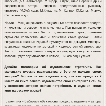
классика (А.Х.-Таммсааре, М.Ундер, О.Лутс, Айно Первик и др.) и
современные авторы, впервые представленные русскому
читателю (М.Хейнсаар, М.Кивастик, М. Кангро, Ю.Кольк, Маркус
Саксатамм и др.).
Нэлли
– Мощная реклама в социальных сетях позволяет продать
и полезную, и совсем не нужную книгу. При нынешних условиях
книгопечатания можно быстро допечатывать тираж, хранение
огромного количества книг и логистика стоит дороже. Хиты
популярных книжных изданий публикуются по декадам, месяцам,
кварталам, отдельно по детской и художественной литературе.
Так что называть летом самую популярную книгу в статье,
которая будет опубликована в ноябре, – много воды утечет!
Давайте поговорим об издательских стратегиях. Как
маленькие русские издательства в Эстонии находят своих
авторов? Готовы ли вы издавать все, что вам предложат?
Имеет ли книга вашего издательства свои критерии? Есть ли
у эстонских авторов сейчас потребность в издании своих
книг на русском языке?
Валентина
– Выбирают обе стороны процесса: издатель – автора,