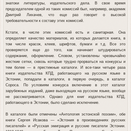
знатоки литературы, издательского дела. В свое время
председателем одной из таких комиссий был, например, академик
Дмитрий Лихачев, что еще раз говорит о высокой
требовательности к составу этих комиссий.
Кстати, в числе этих комиссий есть и санитарная. Она
определяет качество материалов, из которых делается книга, в
том числе красок, клеев, шрифтов, бумаги и т.д. Все это
проверяется еще до того, как начинает штудироваться
содержание, оформление. Словом, установлены чрезвычайно
жесткие сетки, сквозь которые трудно прорваться на конкурсы и
тем более — в престижные каталоги. И все-таки четыре раза
книги издательства КПД, работающего на русском языке в
Эстонии, попадали в каталоги, в первую очередь, в каталог
Сороса. По условиям конкурса включение в этот каталог
зарубежных изданий, даже выходящих на русском языке, вообще
не рассматривается. Однако для книг издательства КПД,
работающего в Эстонии, было сделано исключение.
В каталоге были отмечены «Антология эстонской поэзии», обе
книги Сергея Исакова — «Эстония в произведениях русских
писателей» и «Русская эмиграция и русские писатели Эстонии.