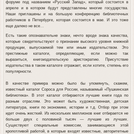
форуме под названием «Русский Запад», который состоится в
апреле и в котором будут представлены многие государства.
Наши приглашены и на большую конференцию библиотечных
работников в Петербурге, которая состоится в мае. И это тоже
еще далеко не все…
Есть такие опознавательне знаки, нечто вроде знака качества,
которые свидетельствуют о признании высокого уровня книжной
продукции, выпускаемой тем или иным издательством. Это
престижные каталоги, определяющие, если можно так
выразиться, книгоиздательскую аристократию. Присутствие
издательства в таком каталоге отражает, если хотите, степень его
популярности.
В качестве примера можно было бы упомянуть, скажем,
известный каталог Сороса для России, называемый «Пушкинская
библиотека». В этот каталог отбираются лучшие книги года по
разным отраслям. Это может быть художественная, детская
литература, книги по экономике, истории и т.д. Отбор при этом
идет очень жесткий. Из нескольких миллионов книг отбирается не
больше двух с половиной тысяч — лучшие из лучших.
Существуют специальные комиссии, занимающиеся этой
кропотливой работой, в которые входят известные, авторитетные