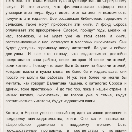
1918-1940 гг.», книга Бориса Туха «Путеводитель по Серебряному
веку». И это значит, что филологические кафедры всех
университетов мира будут иметь этот каталог и возможность
получить эти издания. Все российские библиотеки, городские и
сельские, также могут приобрести эти книги. И фонд Сороса
оплачивает это приобретение. Словом, пройдут годы, многих из
нас, возможно, и не будет уже на этом свете, а книги,
рассказывающие о нас, останутся в массовых библиотеках. Они
будут доступны огромному числу читателей. Да уже и сейчас
доступны. И все это потому, что издательство достойно
представляет свои работы, своих авторов. И своих читателей,
если хотите… Потому что если бы в Эстонии не было читателей,
которым важна и нужна книга, не было бы и издательств, они
просто не могли бы работать. И уж тем более не могли бы
мечтать, как говорит Валентина Кашина, о каталогах Сороса и
других, тоже престижных. И до тех пор, пока в нашей стране, в
наших школах, библиотеках, не говоря уже о семье, будут
воспитываться читатели, будут издаваться книги.
Кстати, в Европе уже не первый год идет активное движение в
поддержку книгоиздательства, книги. Оно так и называется:
«Европейское движение в поддержку чтения». Есть
государственные программы, в соответствии с которыми