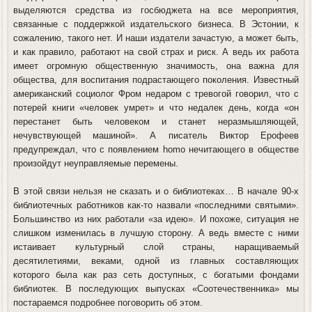
выделяются средства из госбюджета на все мероприятия,
связанные с поддержкой издательского бизнеса. В Эстонии, к
сожалению, такого нет. И наши издатели зачастую, а может быть,
и как правило, работают на свой страх и риск. А ведь их работа
имеет огромную общественную значимость, она важна для
общества, для воспитания подрастающего поколения. Известный
американский социолог Фром недаром с тревогой говорил, что с
потерей книги «человек умрет» и что недалек день, когда «он
перестанет быть человеком и станет неразмышляющей,
нечувствующей машиной». А писатель Виктор Ерофеев
предупреждал, что с появлением homo нечитающего в обществе
произойдут неуправляемые перемены.
В этой связи нельзя не сказать и о библиотеках… В начале 90-х
библиотечных работников как-то назвали «последними святыми».
Большинство из них работали «за идею». И похоже, ситуация не
слишком изменилась в лучшую сторону. А ведь вместе с ними
истаивает культурный слой страны, наращиваемый
десятилетиями, веками, одной из главных составляющих
которого была как раз сеть доступных, с богатыми фондами
библиотек. В последующих выпусках «Соотечественника» мы
постараемся подробнее поговорить об этом.