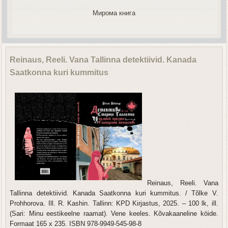
Мирома книга
Reinaus, Reeli. Vana Tallinna detektiivid. Kanada
Saatkonna kuri kummitus
Reinaus, Reeli. Vana
Tallinna detektiivid. Kanada Saatkonna kuri kummitus. / Tõlke V.
Prohhorova. Ill. R. Kashin. Tallinn: KPD Kirjastus, 2025. – 100 lk, ill.
(Sari: Minu eestikeelne raamat). Vene keeles. Kõvakaaneline köide.
Formaat 165 x 235. ISBN 978-9949-545-98-8