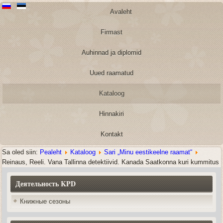
Avaleht
Firmast
Auhinnad ja diplomid
Uued raamatud
Kataloog
Hinnakiri
Kontakt
Sa oled siin:
Pealeht
Kataloog
Sari „Minu eestikeelne raamat“
Reinaus, Reeli. Vana Tallinna detektiivid. Kanada Saatkonna kuri kummitus
Деятельность KPD
Книжные сезоны