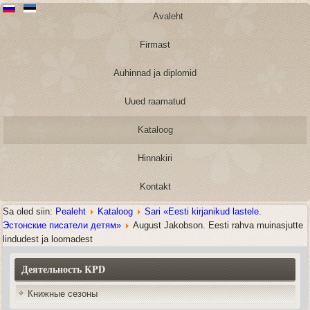
Avaleht
Firmast
Auhinnad ja diplomid
Uued raamatud
Kataloog
Hinnakiri
Kontakt
Sa oled siin:
Pealeht
Kataloog
Sari «Eesti kirjanikud lastele.
Эстонские писатели детям»
August Jakobson. Eesti rahva muinasjutte
lindudest ja loomadest
Деятельность KPD
Книжные сезоны