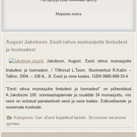
Мирома книга
August Jakobson. Eesti rahva muinasjutte lindudest
ja loomadest
Jakobson, August. Eesti rahva muinasjutte
lindudest ja loomadest
.
/
Tõlkinud L.Toom. Illustreeritud R.Kašin –
Tallinn: 2004. – 108 lk., ill. Eesti ja vene keeles. ISBN 9985-899-33-4
"Eesti rahva muinasjutte lindudest ja loomadest"
on pühendatud
A.Jakobsoni 100. sünniaastapäevale
ja sisaldab 34 muinasjuttu,
viis
neist on esitatud parraleeliselt eesti ja vene keeles
.
Eelkoolilastele ja
nooremale koolieale.
Kategooria:
Sari «Eesti kirjanikud lastele. Эстонские писатели
детям»