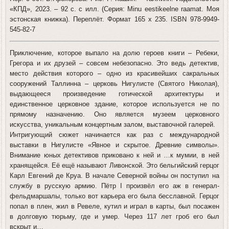
«КПД», 2023. – 92 с. с илл. (Серия: Minu eestikeelne raamat. Моя
эстонская книжка). Переплёт. Формат 165 х 235. ISBN 978-9949-
545-82-7
Приключение, которое выпало на долю героев книги – Ребеки,
Грегора и их друзей – совсем небезопасно. Это ведь детектив,
место действия которого – одно из красивейших сакральных
сооружений Таллинна – церковь Нигулисте (Святого Николая),
выдающееся произведение готической архитектуры и
единственное церковное здание, которое используется не по
прямому назначению. Оно является музеем церковного
искусства, уникальным концертным залом, выставочной галерей.
Интригующий сюжет начинается как раз с международной
выставки в Нигулисте «Явное и скрытое. Древние символы».
Внимание юных детективов приковано к ней и …к мумии, в ней
хранящейся. Её ещё называют Ливонской. Это бельгийский герцог
Карл Евгений де Круа. В начале Северной войны он поступил на
службу в русскую армию. Пётр I произвёл его аж в генерал-
фельдмаршалы, только вот карьера его была бесславной. Герцог
попал в плен, жил в Ревеле, кутил и играл в карты, был посажен
в долговую тюрьму, где и умер. Через 117 лет гроб его был
вскрыт и…