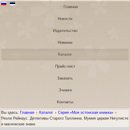
Главная
Новости
Издательство
Новинки
Каталог
Прайс-лист
Заказать
Э-книги
Контакты
Вы здесь:
Главная
Каталог
Серия «Моя эстонская книжка»
Реэли Рейнаус. Детективы Старого Таллинна. Мумия церкви Нигулисте
и магические знаки